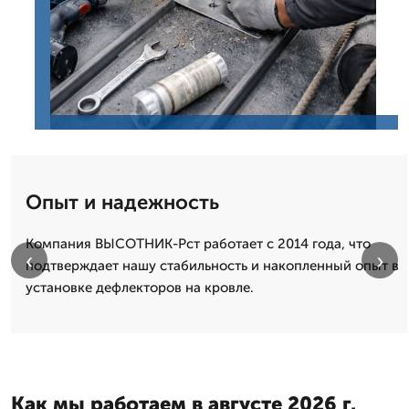
Опыт и надежность
Компания ВЫСОТНИК-Рст работает с 2014 года, что
‹
›
подтверждает нашу стабильность и накопленный опыт в
установке дефлекторов на кровле.
Как мы работаем в августе 2026 г.