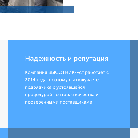
Надежность и репутация
Компания ВЫСОТНИК-Рст работает с
2014 года, поэтому вы получаете
подрядчика с устоявшейся
процедурой контроля качества и
проверенными поставщиками.