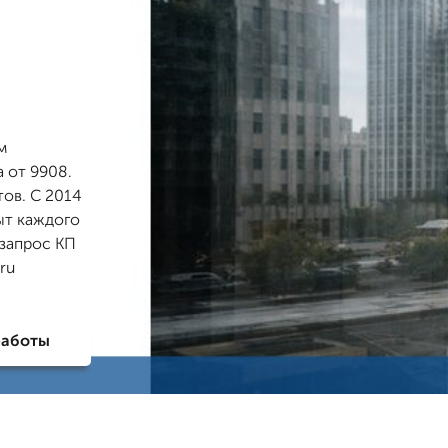
м
 от 9908.
тов. С 2014
ыт каждого
 запрос КП
ru
работы