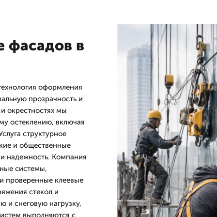
е фасадов в
технология оформления
альную прозрачность и
 и окрестностях мы
му остеклению, включая
Услуга структурное
кие и общественные
 и надежность. Компания
ные системы,
 и проверенные клеевые
ряжения стекол и
ю и снеговую нагрузку,
систем выполняются с