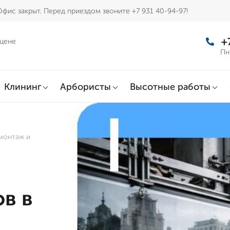
Офис закрыт. Перед приездом звоните +7 931 40-94-97!
+
 цене
Пн
Клининг
Арбористы
Высотные работы
монтаж и
в в