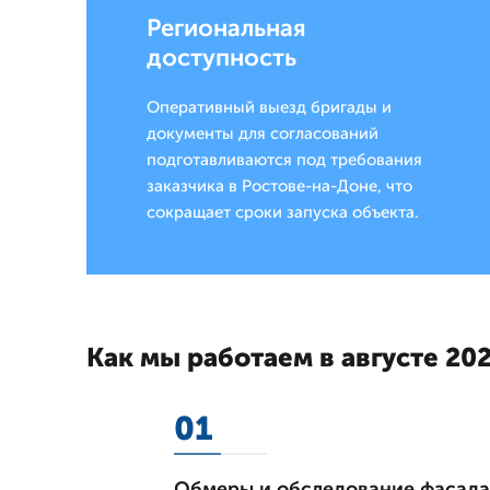
Региональная
доступность
Оперативный выезд бригады и
документы для согласований
подготавливаются под требования
заказчика в Ростове-на-Доне, что
сокращает сроки запуска объекта.
Как мы работаем в августе 202
01
Обмеры и обследование фасада