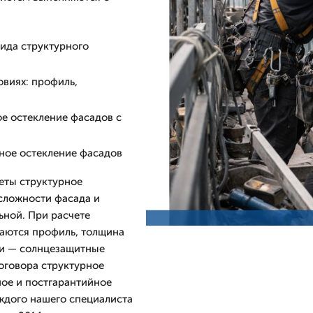
ида структурного
овиях: профиль,
е остекление фасадов с
рное остекление фасадов
еты структурное
 сложности фасада и
ьной. При расчете
ваются профиль, толщина
ии — солнцезащитные
оговора структурное
ое и постгарантийное
ждого нашего специалиста