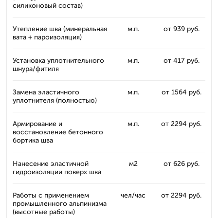
силиконовый состав)
Утепление шва (минеральная
м.п.
от 939 руб.
вата + пароизоляция)
Установка уплотнительного
м.п.
от 417 руб.
шнура/фитиля
Замена эластичного
м.п.
от 1564 руб.
уплотнителя (полностью)
Армирование и
м.п.
от 2294 руб.
восстановление бетонного
бортика шва
Нанесение эластичной
м2
от 626 руб.
гидроизоляции поверх шва
Работы с применением
чел/час
от 2294 руб.
промышленного альпинизма
(высотные работы)