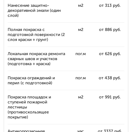
Нанесение защитно-
м2
от 313 руб.
декоративной эмали (один
слой)
Полная покраска с
м2
от 886 руб.
подготовкой поверхности (2
слоя краски + грунт)
Локальная покраска ремонта
пог.м
от 626 руб.
сварных швов и участков
(подготовка + краска)
Покраска ограждений и
пог.м
от 438 руб.
перил (с подготовкой)
Покраска площадок и
м2
от 991 руб.
ступеней пожарной
лестницы
(противоскользящее
покрытие)
Антикоррозионная
час
от 3337 руб.