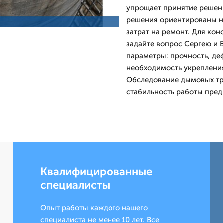
упрощает принятие решен
решения ориентированы н
затрат на ремонт. Для ко
задайте вопрос Сергею и 
параметры: прочность, де
необходимость укрепления
Обследование дымовых тру
стабильность работы пред
Квалифицированные
специалисты
Опыт работы каждого нашего
специалиста не менее 10 лет. Все