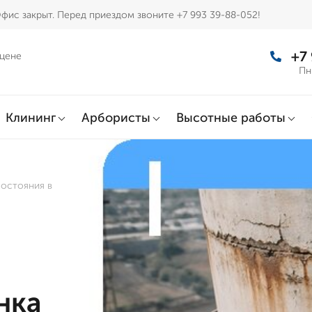
фис закрыт. Перед приездом звоните +7 993 39-88-052!
+7
 цене
Пн
Клининг
Арбористы
Высотные работы
состояния в
нка