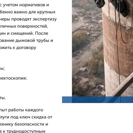
с учетом нормативов и
бенно важно для крупных
неры проводят экспертизу
рпичных поверхностей,
щин и смещений. После
дование дымовой трубы и
жить к договору
бы;
фектоскопия;
ты.
пыт работы каждого
слуги под ключ скидка от
ехнику безопасности и
е к труднодоступным