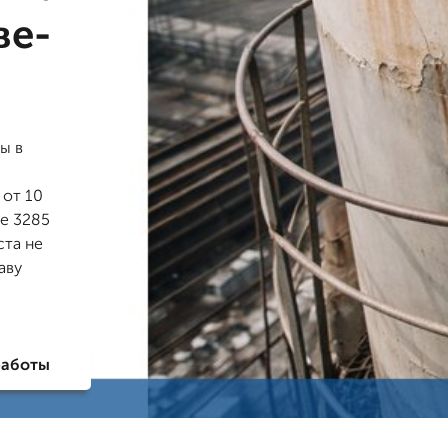
ве-
ы в
 от 10
ее 3285
ста не
аву
работы