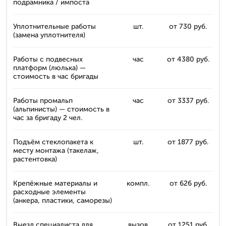
подрамника / импоста
Уплотнительные работы
шт.
от 730 руб.
(замена уплотнителя)
Работы с подвесных
час
от 4380 руб.
платформ (люлька) —
стоимость в час бригады
Работы промальп
час
от 3337 руб.
(альпинисты) — стоимость в
час за бригаду 2 чел.
Подъём стеклопакета к
шт.
от 1877 руб.
месту монтажа (такелаж,
растентовка)
Крепёжные материалы и
компл.
от 626 руб.
расходные элементы
(анкера, пластики, саморезы)
Выезд специалиста для
вызов
от 1251 руб.